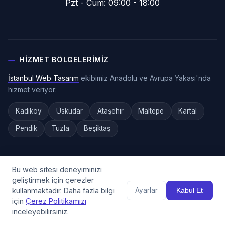
Pzt - Cum: 09:00 - 18:00
HIZMET BÖLGELERIMIZ
İstanbul Web Tasarım
ekibimiz Anadolu ve Avrupa Yakası'nda
hizmet veriyor:
Kadıköy
Üsküdar
Ataşehir
Maltepe
Kartal
Pendik
Tuzla
Beşiktaş
Bu web sitesi deneyiminizi
geliştirmek için çerezler
Projenizi hayata geçirmeye hazır mısınız?
kullanmaktadır. Daha fazla bilgi
Ayarlar
Kabul Et
için
Çerez Politikamızı
inceleyebilirsiniz.
Ücretsiz Teklif Hesapla