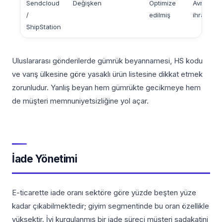
Sendcloud
Değişken
Optimize
Avrupa e
/
edilmiş
ihracatı
ShipStation
Uluslararası gönderilerde gümrük beyannamesi, HS kodu
ve varış ülkesine göre yasaklı ürün listesine dikkat etmek
zorunludur. Yanlış beyan hem gümrükte gecikmeye hem
de müşteri memnuniyetsizliğine yol açar.
İade Yönetimi
E-ticarette iade oranı sektöre göre yüzde beşten yüze
kadar çıkabilmektedir; giyim segmentinde bu oran özellikle
yüksektir. İyi kurgulanmış bir iade süreci müşteri sadakatini