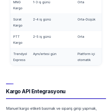
MNG
1-3 iş günü
Orta
Eve
Kargo
Sürat
2-4 iş günü
Orta-Düşük
Eve
Kargo
PTT
2-5 iş günü
Orta
Sını
Kargo
Trendyol
Aynı/ertesi gün
Platform içi
Eve
Express
otomatik
Kargo API Entegrasyonu
Manuel kargo etiketi basmak ve sipariş girişi yapmak,