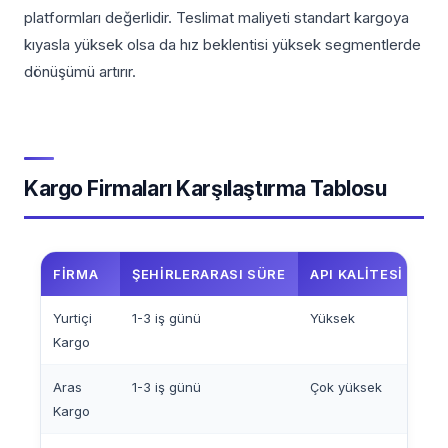
platformları değerlidir. Teslimat maliyeti standart kargoya
kıyasla yüksek olsa da hız beklentisi yüksek segmentlerde
dönüşümü artırır.
Kargo Firmaları Karşılaştırma Tablosu
FIRMA
ŞEHIRLERARASI SÜRE
API KALITESI
İA
Yurtiçi
1-3 iş günü
Yüksek
Eve
Kargo
Aras
1-3 iş günü
Çok yüksek
Eve
Kargo