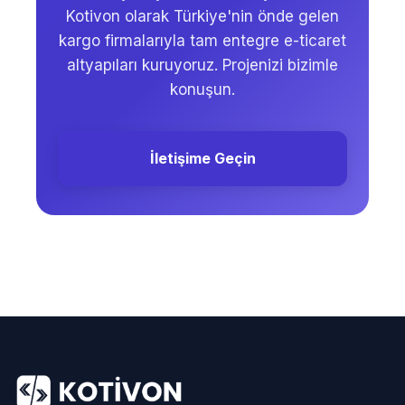
Kotivon olarak Türkiye'nin önde gelen
kargo firmalarıyla tam entegre e-ticaret
altyapıları kuruyoruz. Projenizi bizimle
konuşun.
İletişime Geçin