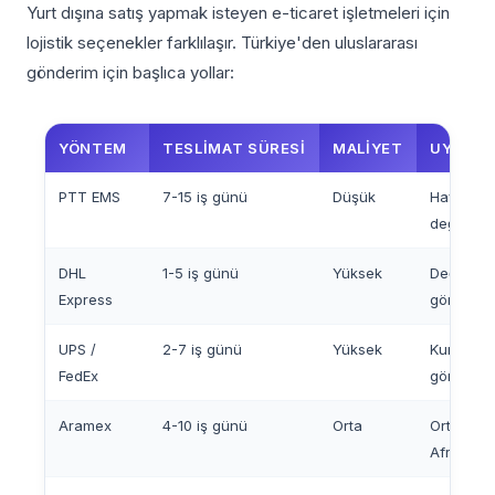
Yurt dışına satış yapmak isteyen e-ticaret işletmeleri için
lojistik seçenekler farklılaşır. Türkiye'den uluslararası
gönderim için başlıca yollar:
YÖNTEM
TESLIMAT SÜRESI
MALIYET
UYGUN 
PTT EMS
7-15 iş günü
Düşük
Hafif, dü
değerli ü
DHL
1-5 iş günü
Yüksek
Değerli, a
Express
gönderile
UPS /
2-7 iş günü
Yüksek
Kurumsal
FedEx
gönderi
Aramex
4-10 iş günü
Orta
Orta Doğ
Afrika pa