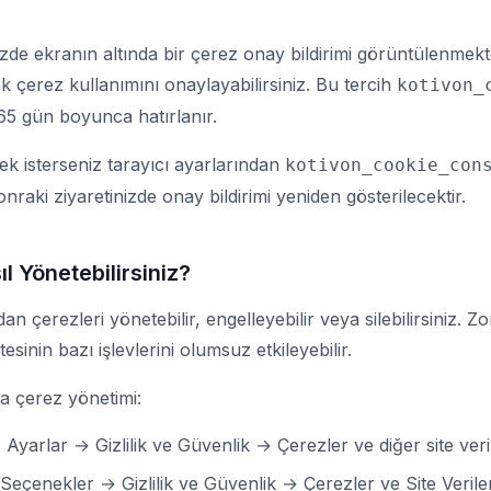
inizde ekranın altında bir çerez onay bildirimi görüntülenmekt
 çerez kullanımını onaylayabilirsiniz. Bu tercih
kotivon_
365 gün boyunca hatırlanır.
ek isterseniz tarayıcı ayarlarından
kotivon_cookie_con
sonraki ziyaretinizde onay bildirimi yeniden gösterilecektir.
ıl Yönetebilirsiniz?
an çerezleri yönetebilir, engelleyebilir veya silebilirsiniz. Z
sinin bazı işlevlerini olumsuz etkileyebilir.
da çerez yönetimi:
:
Ayarlar → Gizlilik ve Güvenlik → Çerezler ve diğer site veri
Seçenekler → Gizlilik ve Güvenlik → Çerezler ve Site Veriler