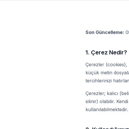
Son Güncelleme:
0
1. Çerez Nedir?
Çerezler (cookies), b
küçük metin dosyalar
tercihlerinizi hatır
Çerezler; kalıcı (bel
silinir) olabilir. Ke
kullanılabilmektedir.