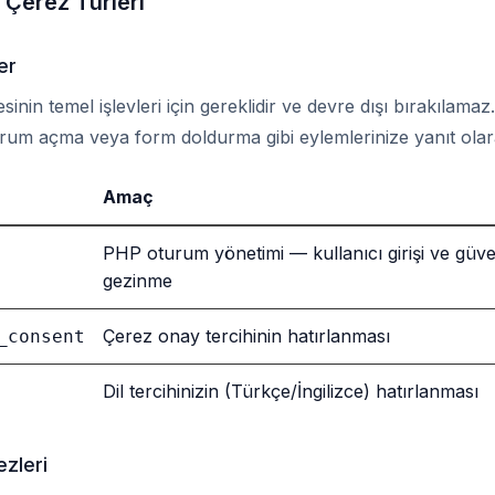
 Çerez Türleri
er
inin temel işlevleri için gereklidir ve devre dışı bırakılamaz
oturum açma veya form doldurma gibi eylemlerinize yanıt olarak
Amaç
PHP oturum yönetimi — kullanıcı girişi ve güve
gezinme
Çerez onay tercihinin hatırlanması
_consent
Dil tercihinizin (Türkçe/İngilizce) hatırlanması
ezleri