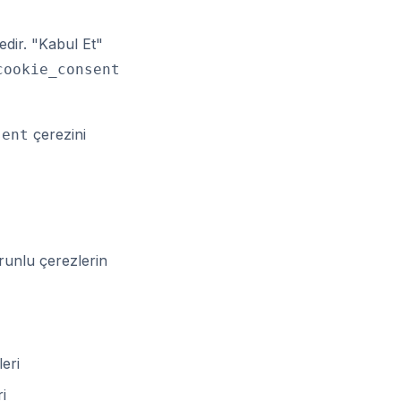
edir. "Kabul Et"
cookie_consent
çerezini
sent
orunlu çerezlerin
leri
i