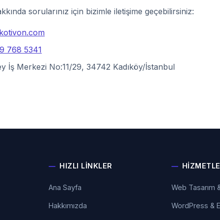
kında sorularınız için bizimle iletişime geçebilirsiniz:
kotivon.com
9 768 5341
 İş Merkezi No:11/29, 34742 Kadıköy/İstanbul
HIZLI LINKLER
HIZMETL
Ana Sayfa
Web Tasarım &
Hakkımızda
WordPress & E