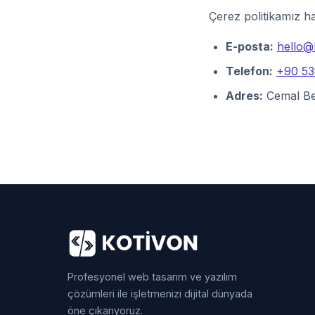
Çerez politikamız hak
E-posta:
hello@
Telefon:
+90 53
Adres:
Cemal Bey
Profesyonel web tasarım ve yazılım
çözümleri ile işletmenizi dijital dünyada
öne çıkarıyoruz.