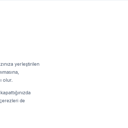
zınıza yerleştirilen
anımasına,
ı olur.
ı kapattığınızda
 çerezleri de