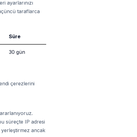
eri ayarlarınızı
 üçüncü taraflarca
Süre
30 gün
ndi çerezlerini
ararlanıyoruz.
u süreçte IP adresi
ez yerleştirmez ancak