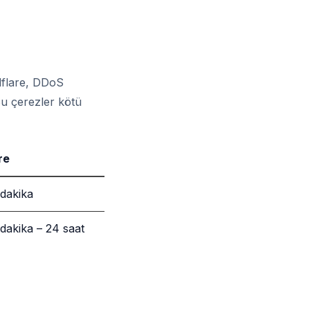
dflare, DDoS
Bu çerezler kötü
re
dakika
dakika – 24 saat