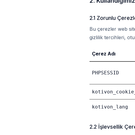
2. Kullandığımız
2.1 Zorunlu Çerezl
Bu çerezler web sites
gizlilik tercihleri, 
Çerez Adı
PHPSESSID
kotivon_cookie
kotivon_lang
2.2 İşlevsellik Çer