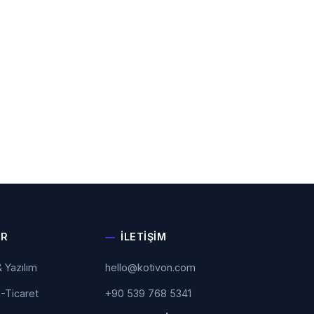
ER
İLETIŞIM
 Yazılım
hello@kotivon.com
-Ticaret
+90 539 768 5341