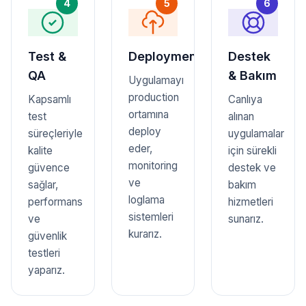
4
5
6
Test &
Deployment
Destek
QA
& Bakım
Uygulamayı
production
Kapsamlı
Canlıya
ortamına
test
alınan
deploy
süreçleriyle
uygulamalar
eder,
kalite
için sürekli
monitoring
güvence
destek ve
ve
sağlar,
bakım
loglama
performans
hizmetleri
sistemleri
ve
sunarız.
kurarız.
güvenlik
testleri
yaparız.