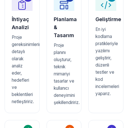
İhtiyaç
Planlama
Geliştirme
Analizi
&
En iyi
Tasarım
kodlama
Proje
pratikleriyle
gereksinimlerini
Proje
yazılımı
detaylı
planını
geliştirir,
olarak
oluşturur,
düzenli
analiz
teknik
testler ve
eder,
mimariyi
kod
hedefleri
tasarlar ve
incelemeleri
ve
kullanıcı
yaparız.
beklentileri
deneyimini
netleştiririz.
şekillendiririz.