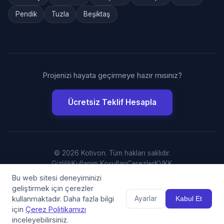
Pendik
Tuzla
Beşiktaş
Projenizi hayata geçirmeye hazır mısınız?
Ücretsiz Teklif Hesapla
© 2026 Kotivon. Tüm hakları saklıdır.
Gizlilik
Kullanım Koşulları
Çerezler
KVKK
Bu web sitesi deneyiminizi
geliştirmek için çerezler
kullanmaktadır. Daha fazla bilgi
Ayarlar
Kabul Et
için
Çerez Politikamızı
inceleyebilirsiniz.