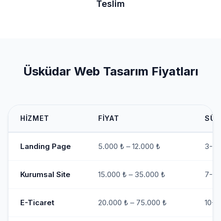
Teslim
Üsküdar Web Tasarım Fiyatları
HIZMET
FIYAT
SÜR
Landing Page
5.000 ₺ – 12.000 ₺
3-5 
Kurumsal Site
15.000 ₺ – 35.000 ₺
7-10
E-Ticaret
20.000 ₺ – 75.000 ₺
10-1