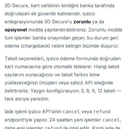
3D Secure, kart sahibinin kimliğini banka tarafında
doğrulayan ek güvenlik katmanıdır. iyzico
entegrasyonunda 3D Secure'u
zorunlu
ya da
opsiyonel
modda yapılandırabilirsiniz. Zorunlu modda
tüm işlemler banka onayından geçer; bu durum geri
ödeme (chargeback) riskini belirgin biçimde düşürür.
Taksit seçenekleri, iyzico ödeme formunda doğrudan
kart numarasına göre otomatik listelenir. Hangi taksit
sayılarını sunacağınızı ve taksit farkını kime
yükleyeceğinizi (müşteri veya satıcı) API isteğinde
belirtirsiniz. Yaygın konfigürasyon: 3, 6, 9, 12 taksit —
fark alıcıya yansıtılır.
İade işlemi iyzico API'sinin
veya
cancel
refund
endpoint'iyle yapılır. 24 saatten yeni işlemler
,
cancel
daha eski işlemler
ile iptal edilir. Kısmi iade de
refund