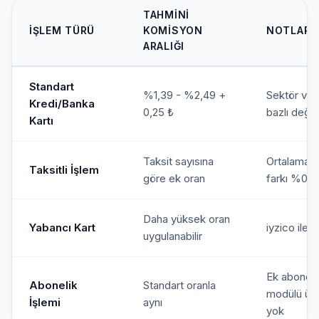
TAHMINI
İŞLEM TÜRÜ
KOMISYON
NOTLAR
ARALIĞI
Standart
%1,39 - %2,49 +
Sektör ve 
Kredi/Banka
0,25 ₺
bazlı değiş
Kartı
Taksit sayısına
Ortalama t
Taksitli İşlem
göre ek oran
farkı %0,3
Daha yüksek oran
Yabancı Kart
iyzico ile 
uygulanabilir
Ek aboneli
Abonelik
Standart oranla
modülü ücr
İşlemi
aynı
yok