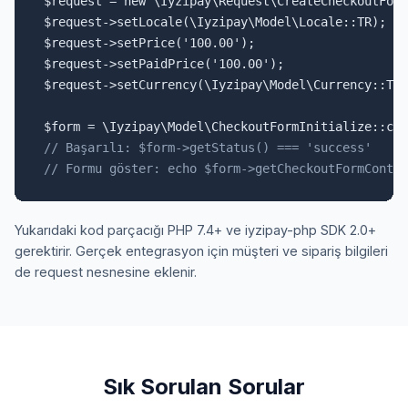
$request = new \Iyzipay\Request\CreateCheckoutForm
$request->setLocale(\Iyzipay\Model\Locale::TR);

$request->setPrice('100.00');

$request->setPaidPrice('100.00');

$request->setCurrency(\Iyzipay\Model\Currency::TL)
// Başarılı: $form->getStatus() === 'success'
// Formu göster: echo $form->getCheckoutFormConten
Yukarıdaki kod parçacığı PHP 7.4+ ve iyzipay-php SDK 2.0+
gerektirir. Gerçek entegrasyon için müşteri ve sipariş bilgileri
de request nesnesine eklenir.
Sık Sorulan Sorular