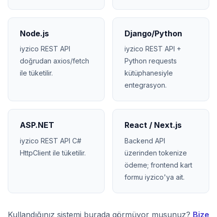
Node.js
Django/Python
iyzico REST API
iyzico REST API +
doğrudan axios/fetch
Python requests
ile tüketilir.
kütüphanesiyle
entegrasyon.
ASP.NET
React / Next.js
iyzico REST API C#
Backend API
HttpClient ile tüketilir.
üzerinden tokenize
ödeme; frontend kart
formu iyzico'ya ait.
Kullandığınız sistemi burada görmüyor musunuz?
Bize