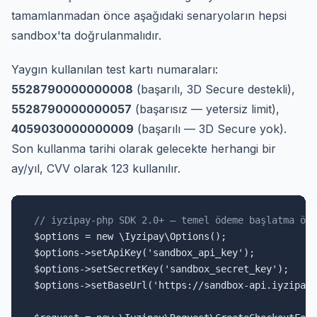
tamamlanmadan önce aşağıdaki senaryoların hepsi
sandbox'ta doğrulanmalıdır.
Yaygın kullanılan test kartı numaraları:
5528790000000008
(başarılı, 3D Secure destekli),
5528790000000057
(başarısız — yetersiz limit),
4059030000000009
(başarılı — 3D Secure yok).
Son kullanma tarihi olarak gelecekte herhangi bir
ay/yıl, CVV olarak 123 kullanılır.
// iyzipay-php SDK 2.0+ — temel ödeme başlatma örn
$options = new \Iyzipay\Options();

$options->setApiKey('sandbox_api_key');

$options->setSecretKey('sandbox_secret_key');

$options->setBaseUrl('https://sandbox-api.iyzipay.