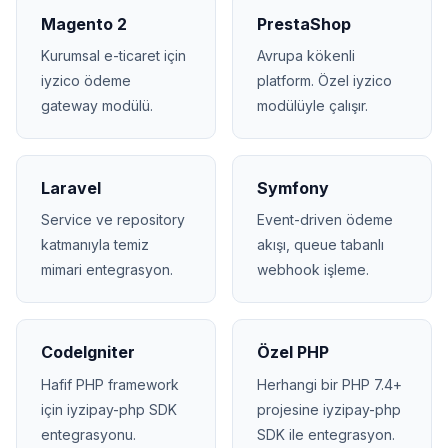
Magento 2
PrestaShop
Kurumsal e-ticaret için
Avrupa kökenli
iyzico ödeme
platform. Özel iyzico
gateway modülü.
modülüyle çalışır.
Laravel
Symfony
Service ve repository
Event-driven ödeme
katmanıyla temiz
akışı, queue tabanlı
mimari entegrasyon.
webhook işleme.
CodeIgniter
Özel PHP
Hafif PHP framework
Herhangi bir PHP 7.4+
için iyzipay-php SDK
projesine iyzipay-php
entegrasyonu.
SDK ile entegrasyon.