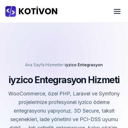
Ana Sayfa
Hizmetler
iyzico Entegrasyon
iyzico Entegrasyon Hizmeti
WooCommerce, özel PHP, Laravel ve Symfony
projelerinize profesyonel iyzico ödeme
entegrasyonu yapıyoruz. 3D Secure, taksit
seçenekleri, iade yönetimi ve PCI-DSS uyumu
dahil — tek seferlik entegrasyon, kalıcı çözüm.