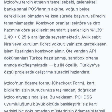
iyzico'yu tercih etmenin temel sebebi, geleneksel
banka sanal POS'larının aksine, yoğun belge
gereklilikleri olmadan ve kısa sürede başvuru sürecini
tamamlamasıdır. Komisyon oranları sektöre ve ciro
hacmine göre şekillenir; standart işlemler için %1,39-
2,49 + 0,25 ₺ aralığında seyretmektedir. Aylık sabit
kira veya kurulum ücreti yoktur; yalnızca gerçekleşen
işlem üzerinden komisyon alınır. Öte yandan API
dökümanları Türkçe hazırlanmış, sandbox ortamı
anında aktifleşmektedir — bu iki özellik, Türkiye'ye
özgü projelerde geliştirme sürecini hızlandırır.
iyzico'nun ödeme formu (Checkout Form), kart
bilgilerini sizin sunucunuza taşımadan, doğrudan
iyzico altyapısında işler. Bu yaklaşım, PCI-DSS
uyumluluğunu büyük ölçüde basitleştirir: siz kart
verisini hiç dokunmadan müşterinizin ödemesini tahsil