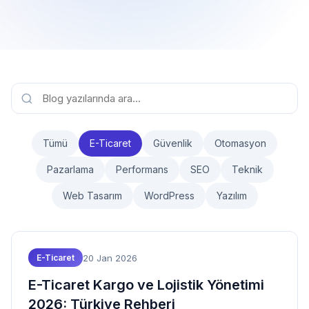
Tümü
E-Ticaret
Güvenlik
Otomasyon
Pazarlama
Performans
SEO
Teknik
Web Tasarım
WordPress
Yazılım
20 Jan 2026
E-Ticaret
E-Ticaret Kargo ve Lojistik Yönetimi
2026: Türkiye Rehberi