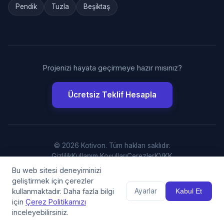
Pendik
Tuzla
Beşiktaş
Projenizi hayata geçirmeye hazır mısınız?
Ücretsiz Teklif Hesapla
© 2026 Kotivon. Tüm hakları saklıdır.
Gizlilik
Kullanım Koşulları
Çerezler
KVKK
Bu web sitesi deneyiminizi
geliştirmek için çerezler
kullanmaktadır. Daha fazla bilgi
Ayarlar
Kabul Et
için
Çerez Politikamızı
inceleyebilirsiniz.